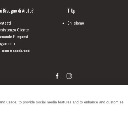
ai Bisogno di Aiuto?
T-Up
ontatti
Chi siamo
ssistenza Cliente
omande Frequenti
agamenti
rmini e condizioni
Pagamenti Sicuri
 and usage, to provide social media features and to enhance and customise