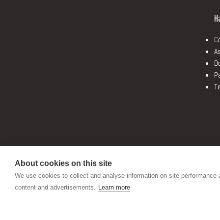
H
C
A
D
P
Te
About cookies on this site
We use cookies to collect and analyse information on site performance
content and advertisements.
Learn more